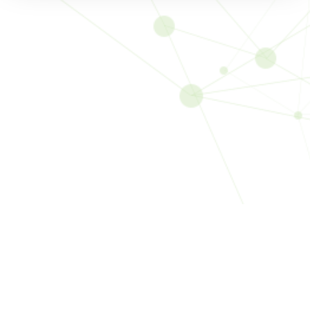
Dünya üzerindeki en büyük Türkçe referans kaynağı